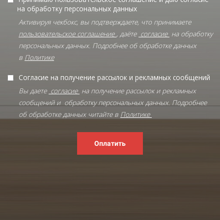
на обработку персональных данных
Активируя чекбокс, вы подтверждаете, что принимаете
пользовательское соглашение
, даёте
согласие
на обработку
персональных данных. Подробнее об обработке данных
в
Политике
Согласие на получение рассылок и рекламных сообщений
Вы даете
согласие
на получение рассылок и рекламных
сообщений и обработку персональных данных. Подробнее
об обработке данных читайте в
Политике
Оплатить